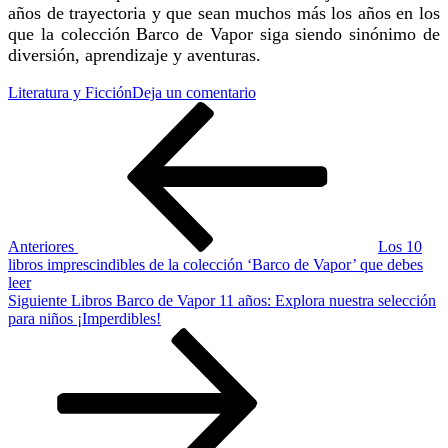
años de trayectoria y que sean muchos más los años en los
que la colección Barco de Vapor siga siendo sinónimo de
diversión, aprendizaje y aventuras.
en
Literatura y Ficción
Deja un comentario
Navegación
Entrada
10
anterior
años
de
de
aventuras
entradas
literarias
con
los
libros
Anteriores
Los 10
Barco
libros imprescindibles de la colección ‘Barco de Vapor’ que debes
de
leer
Vapor:
Siguiente
Siguiente
Libros Barco de Vapor 11 años: Explora nuestra selección
una
entrada
para niños ¡Imperdibles!
guía
imprescindible