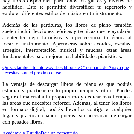
hay libros disponibles para todos los gustos y niveles de
habilidad. Esto te permitirá diversificar tu repertorio y
explorar diferentes estilos de música en tu instrumento.
Además de las partituras, los libros de piano también
suelen incluir lecciones teóricas y técnicas que te ayudarán
a entender mejor la música y a perfeccionar tu técnica al
tocar el instrumento. Aprenderás sobre acordes, escalas,
arpegios, interpretación musical y muchas otras áreas
fundamentales para mejorar tus habilidades pianísticas.
Quizás también te interese:
Los libros de 5º primaria de Anaya que
necesitas para el próximo curso
La ventaja de descargar libros de piano es que podrás
estudiar y practicar en tu propio tiempo y ritmo. Puedes
seguir el material a tu propio ritmo y dedicar más tiempo a
las áreas que necesites reforzar. Además, al tener los libros
en formato digital, podrás llevarlos contigo a cualquier
lugar y practicar cuando quieras, sin necesidad de cargar
con pesados libros.
en
Academia y Estudio
Deja un comentario