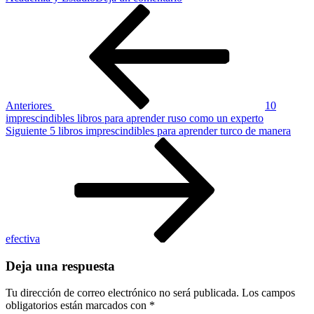
Navegación
Entrada
Libros
anterior
para
de
aprender
a
entradas
tocar
piano:
Guía
completa
Anteriores
10
para
imprescindibles libros para aprender ruso como un experto
dominar
Siguiente
Siguiente
5 libros imprescindibles para aprender turco de manera
este
entrada
instrumento
efectiva
Deja una respuesta
Tu dirección de correo electrónico no será publicada.
Los campos
obligatorios están marcados con
*